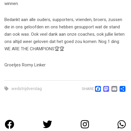
winnen.
Bedankt aan alle ouders, supporters, vrienden, broers, zussen
die in ons geloofden en ons hebben gesupport wat de stand
dan ook was. Ook veel dank aan onze coaches, ook jullie lieten
ons altijd weer geloven dat het goed zou komen. Nog 1 ding:
WE ARE THE CHAMPIONS🏆🏆
Groetjes Romy Linker
Facebo
Mast
Ema
D
wedstrijdverslag
SHARE