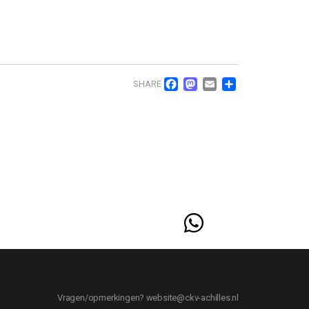
Facebook
Mastodon
Email
Delen
SHARE
Vragen/opmerkingen? website@ckv-achilles.nl