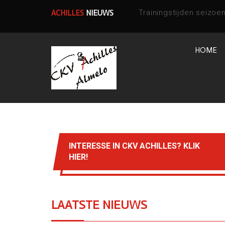
ACHILLES
NIEUWS
HOME
INTERESSE IN CKV ACHILLES? KLIK
HIER!
LAATSTE
NIEUWS