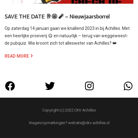
SAVE THE DATE 🥂🤩 🧨 – Nieuwjaarsborrel
Op zaterdag 14 januari gaan we knallend 2023 in bij Achilles. Met
een heerlijke proeverij 😋 en natuurlijk – terug van weggeweest-
de pubquiz. Wie kroont zich tot allesweter van Achilles? 👑
READ MORE
Copyright (c) 2022 CKV Achilles
Vragen/opmerkingen? website@ckv-achilles.nl