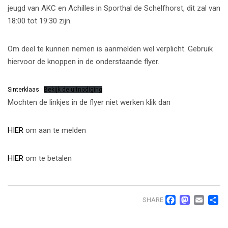
jeugd van AKC en Achilles in Sporthal de Schelfhorst, dit zal van
18:00 tot 19:30 zijn.
Om deel te kunnen nemen is aanmelden wel verplicht. Gebruik
hiervoor de knoppen in de onderstaande flyer.
Sinterklaas
Bekijk de uitnodiging
Mochten de linkjes in de flyer niet werken klik dan
HIER
om aan te melden
HIER
om te betalen
Facebo
Mast
Ema
D
SHARE